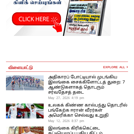
விளையாட்டு
EXPLORE ALL
அதிகாரப் போட்டியால் முடங்கிய
இலங்கை சைக்கிளோட்டத் துறை: 7
ஆண்டுகளாகத் தொடரும்
சர்வதேசத் தடை
May 27, 2026 4:19 pm
உலகக் கிண்ண கால்பந்து தொடரில்
பங்கேற்க ஈரான் வீரர்கள்
அமெரிக்கா செல்வது உறுதி
May 12, 2026 8:37 pm
இலங்கை கிரிக்கெட்டை
கட்டியெழுப்ப புதிய திட்டம்