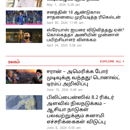
May 1, 2026 6:28 pm
சனத்தின் 18 ஆண்டுகால
சாதனையை முறியடித்த ரிகெல்டன்
April 30, 2026 11:49 am
ஸ்ரேயாஸ் ஐயரை விடுவித்தது ஏன்?
கொல்கத்தா அணியின் முன்னாள்
பயிற்சியாளர் விளக்கம்
April 24, 2026 5:38 pm
உலகம்
EXPLORE ALL
ஈரான் – அமெரிக்க போர்
முடிவுக்கு வந்தது! டொனால்ட்
டிரம்ப் அறிவிப்பு
June 15, 2026 5:48 am
பிலிப்பைன்ஸில் 8.2 ரிக்டர்
அளவில் நிலநடுக்கம் –
ஆசியா நாடுகள்
பலவற்றுக்கும் சுனாமி
எச்சரிக்கைகள் விடுப்பு
June 8, 2026 6:33 am