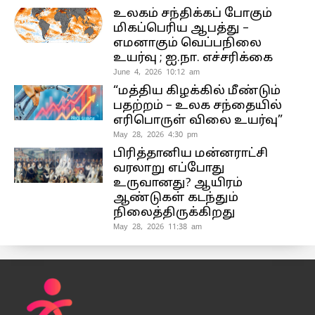
உலகம் சந்திக்கப் போகும்
மிகப்பெரிய ஆபத்து –
எமனாகும் வெப்பநிலை
உயர்வு ; ஐ.நா. எச்சரிக்கை
June 4, 2026 10:12 am
“மத்திய கிழக்கில் மீண்டும்
பதற்றம் – உலக சந்தையில்
எரிபொருள் விலை உயர்வு”
May 28, 2026 4:30 pm
பிரித்தானிய மன்னராட்சி
வரலாறு எப்போது
உருவானது? ஆயிரம்
ஆண்டுகள் கடந்தும்
நிலைத்திருக்கிறது
May 28, 2026 11:38 am