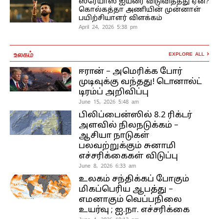
ஸ்ரேயாஸ் ஐயரை விடுவித்தது ஏன்?
கொல்கத்தா அணியின் முன்னாள்
பயிற்சியாளர் விளக்கம்
April 24, 2026 5:38 pm
உலகம்
EXPLORE ALL
ஈரான் – அமெரிக்க போர்
முடிவுக்கு வந்தது! டொனால்ட்
டிரம்ப் அறிவிப்பு
June 15, 2026 5:48 am
பிலிப்பைன்ஸில் 8.2 ரிக்டர்
அளவில் நிலநடுக்கம் –
ஆசியா நாடுகள்
பலவற்றுக்கும் சுனாமி
எச்சரிக்கைகள் விடுப்பு
June 8, 2026 6:33 am
உலகம் சந்திக்கப் போகும்
மிகப்பெரிய ஆபத்து –
எமனாகும் வெப்பநிலை
உயர்வு ; ஐ.நா. எச்சரிக்கை