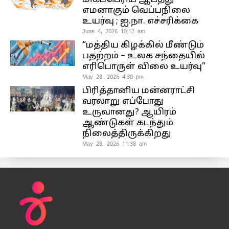
எமனாகும் வெப்பநிலை
உயர்வு ; ஐ.நா. எச்சரிக்கை
June 4, 2026 10:12 am
“மத்திய கிழக்கில் மீண்டும்
பதற்றம் – உலக சந்தையில்
எரிபொருள் விலை உயர்வு”
May 28, 2026 4:30 pm
பிரித்தானிய மன்னராட்சி
வரலாறு எப்போது
உருவானது? ஆயிரம்
ஆண்டுகள் கடந்தும்
நிலைத்திருக்கிறது
May 28, 2026 11:38 am