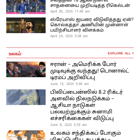
சனத்தின் 18 ஆண்டுகால
சாதனையை முறியடித்த ரிகெல்டன்
April 30, 2026 11:49 am
ஸ்ரேயாஸ் ஐயரை விடுவித்தது ஏன்?
கொல்கத்தா அணியின் முன்னாள்
பயிற்சியாளர் விளக்கம்
April 24, 2026 5:38 pm
உலகம்
EXPLORE ALL
ஈரான் – அமெரிக்க போர்
முடிவுக்கு வந்தது! டொனால்ட்
டிரம்ப் அறிவிப்பு
June 15, 2026 5:48 am
பிலிப்பைன்ஸில் 8.2 ரிக்டர்
அளவில் நிலநடுக்கம் –
ஆசியா நாடுகள்
பலவற்றுக்கும் சுனாமி
எச்சரிக்கைகள் விடுப்பு
June 8, 2026 6:33 am
உலகம் சந்திக்கப் போகும்
மிகப்பெரிய ஆபத்து –