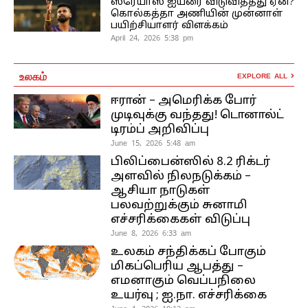
ஸ்ரேயாஸ் ஐயரை விடுவித்தது ஏன்?
கொல்கத்தா அணியின் முன்னாள்
பயிற்சியாளர் விளக்கம்
April 24, 2026 5:38 pm
உலகம்
EXPLORE ALL
ஈரான் – அமெரிக்க போர்
முடிவுக்கு வந்தது! டொனால்ட்
டிரம்ப் அறிவிப்பு
June 15, 2026 5:48 am
பிலிப்பைன்ஸில் 8.2 ரிக்டர்
அளவில் நிலநடுக்கம் –
ஆசியா நாடுகள்
பலவற்றுக்கும் சுனாமி
எச்சரிக்கைகள் விடுப்பு
June 8, 2026 6:33 am
உலகம் சந்திக்கப் போகும்
மிகப்பெரிய ஆபத்து –
எமனாகும் வெப்பநிலை
உயர்வு ; ஐ.நா. எச்சரிக்கை