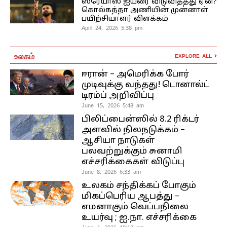
ஸ்ரேயாஸ் ஐயரை விடுவித்தது ஏன்?
கொல்கத்தா அணியின் முன்னாள்
பயிற்சியாளர் விளக்கம்
April 24, 2026 5:38 pm
உலகம்
EXPLORE ALL
ஈரான் – அமெரிக்க போர்
முடிவுக்கு வந்தது! டொனால்ட்
டிரம்ப் அறிவிப்பு
June 15, 2026 5:48 am
பிலிப்பைன்ஸில் 8.2 ரிக்டர்
அளவில் நிலநடுக்கம் –
ஆசியா நாடுகள்
பலவற்றுக்கும் சுனாமி
எச்சரிக்கைகள் விடுப்பு
June 8, 2026 6:33 am
உலகம் சந்திக்கப் போகும்
மிகப்பெரிய ஆபத்து –
எமனாகும் வெப்பநிலை
உயர்வு ; ஐ.நா. எச்சரிக்கை