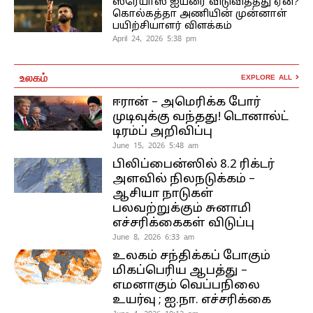
ஸ்ரேயாஸ் ஐயரை விடுவித்தது ஏன்?
கொல்கத்தா அணியின் முன்னாள்
பயிற்சியாளர் விளக்கம்
April 24, 2026 5:38 pm
உலகம்
EXPLORE ALL
ஈரான் – அமெரிக்க போர்
முடிவுக்கு வந்தது! டொனால்ட்
டிரம்ப் அறிவிப்பு
June 15, 2026 5:48 am
பிலிப்பைன்ஸில் 8.2 ரிக்டர்
அளவில் நிலநடுக்கம் –
ஆசியா நாடுகள்
பலவற்றுக்கும் சுனாமி
எச்சரிக்கைகள் விடுப்பு
June 8, 2026 6:33 am
உலகம் சந்திக்கப் போகும்
மிகப்பெரிய ஆபத்து –
எமனாகும் வெப்பநிலை
உயர்வு ; ஐ.நா. எச்சரிக்கை