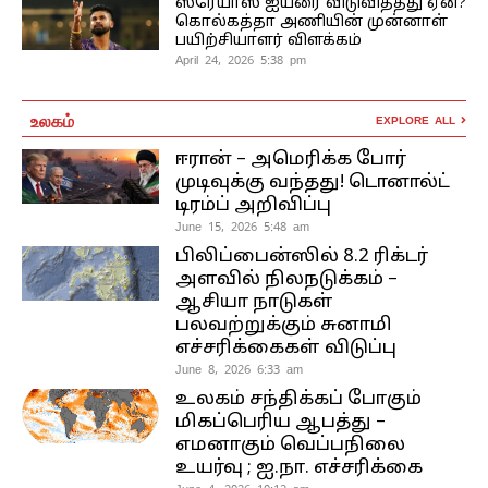
ஸ்ரேயாஸ் ஐயரை விடுவித்தது ஏன்?
கொல்கத்தா அணியின் முன்னாள்
பயிற்சியாளர் விளக்கம்
April 24, 2026 5:38 pm
உலகம்
EXPLORE ALL
ஈரான் – அமெரிக்க போர்
முடிவுக்கு வந்தது! டொனால்ட்
டிரம்ப் அறிவிப்பு
June 15, 2026 5:48 am
பிலிப்பைன்ஸில் 8.2 ரிக்டர்
அளவில் நிலநடுக்கம் –
ஆசியா நாடுகள்
பலவற்றுக்கும் சுனாமி
எச்சரிக்கைகள் விடுப்பு
June 8, 2026 6:33 am
உலகம் சந்திக்கப் போகும்
மிகப்பெரிய ஆபத்து –
எமனாகும் வெப்பநிலை
உயர்வு ; ஐ.நா. எச்சரிக்கை