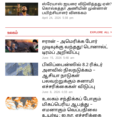
ஸ்ரேயாஸ் ஐயரை விடுவித்தது ஏன்?
கொல்கத்தா அணியின் முன்னாள்
பயிற்சியாளர் விளக்கம்
April 24, 2026 5:38 pm
உலகம்
EXPLORE ALL
ஈரான் – அமெரிக்க போர்
முடிவுக்கு வந்தது! டொனால்ட்
டிரம்ப் அறிவிப்பு
June 15, 2026 5:48 am
பிலிப்பைன்ஸில் 8.2 ரிக்டர்
அளவில் நிலநடுக்கம் –
ஆசியா நாடுகள்
பலவற்றுக்கும் சுனாமி
எச்சரிக்கைகள் விடுப்பு
June 8, 2026 6:33 am
உலகம் சந்திக்கப் போகும்
மிகப்பெரிய ஆபத்து –
எமனாகும் வெப்பநிலை
உயர்வு ; ஐ.நா. எச்சரிக்கை