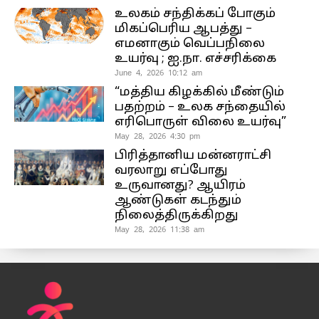
உலகம் சந்திக்கப் போகும்
மிகப்பெரிய ஆபத்து –
எமனாகும் வெப்பநிலை
உயர்வு ; ஐ.நா. எச்சரிக்கை
June 4, 2026 10:12 am
“மத்திய கிழக்கில் மீண்டும்
பதற்றம் – உலக சந்தையில்
எரிபொருள் விலை உயர்வு”
May 28, 2026 4:30 pm
பிரித்தானிய மன்னராட்சி
வரலாறு எப்போது
உருவானது? ஆயிரம்
ஆண்டுகள் கடந்தும்
நிலைத்திருக்கிறது
May 28, 2026 11:38 am