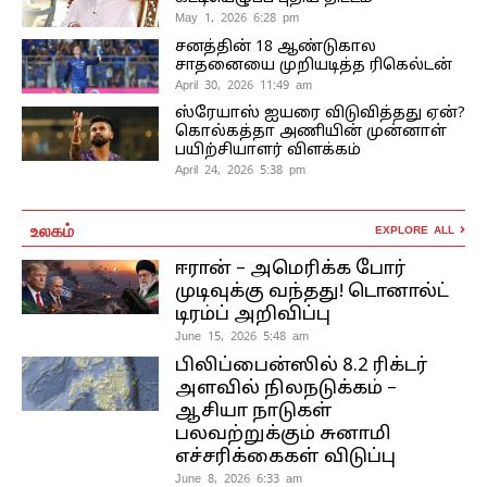
May 1, 2026 6:28 pm
சனத்தின் 18 ஆண்டுகால
சாதனையை முறியடித்த ரிகெல்டன்
April 30, 2026 11:49 am
ஸ்ரேயாஸ் ஐயரை விடுவித்தது ஏன்?
கொல்கத்தா அணியின் முன்னாள்
பயிற்சியாளர் விளக்கம்
April 24, 2026 5:38 pm
உலகம்
EXPLORE ALL
ஈரான் – அமெரிக்க போர்
முடிவுக்கு வந்தது! டொனால்ட்
டிரம்ப் அறிவிப்பு
June 15, 2026 5:48 am
பிலிப்பைன்ஸில் 8.2 ரிக்டர்
அளவில் நிலநடுக்கம் –
ஆசியா நாடுகள்
பலவற்றுக்கும் சுனாமி
எச்சரிக்கைகள் விடுப்பு
June 8, 2026 6:33 am