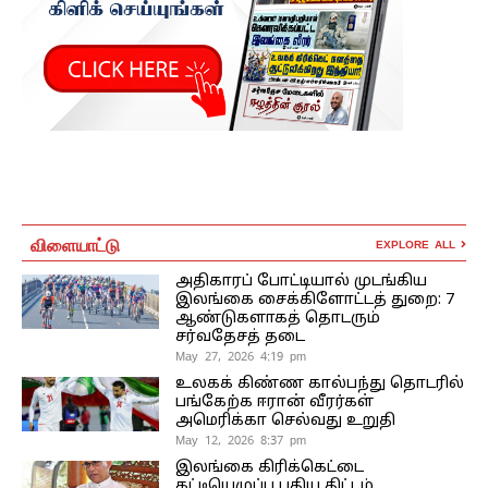
விளையாட்டு
EXPLORE ALL
அதிகாரப் போட்டியால் முடங்கிய
இலங்கை சைக்கிளோட்டத் துறை: 7
ஆண்டுகளாகத் தொடரும்
சர்வதேசத் தடை
May 27, 2026 4:19 pm
உலகக் கிண்ண கால்பந்து தொடரில்
பங்கேற்க ஈரான் வீரர்கள்
அமெரிக்கா செல்வது உறுதி
May 12, 2026 8:37 pm
இலங்கை கிரிக்கெட்டை
கட்டியெழுப்ப புதிய திட்டம்