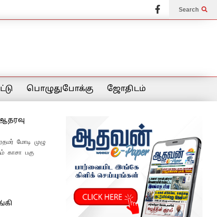
Search
்டு
பொழுதுபோக்கு
ஜோதிடம்
ி ஆதரவு
ிரதமர் மோடி முழு
ம் காசா பகு​
ங்கி