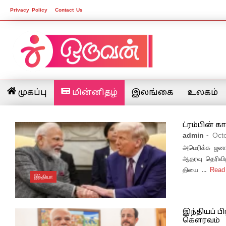
Privacy Policy
Contact Us
முகப்பு
மின்னிதழ்
இலங்கை
உலகம்
ட்ரம்பின் க
admin
- Oct
அமெரிக்க ஜனாதி
ஆதரவு தெரிவித
தியை ...
Rea
இந்தியா
இந்தியப் ப
கௌரவம்