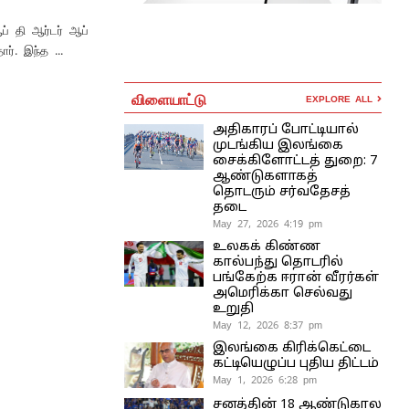
ஆப் தி ஆர்டர் ஆப்
். இந்த ...
விளையாட்டு
EXPLORE ALL
அதிகாரப் போட்டியால்
முடங்கிய இலங்கை
சைக்கிளோட்டத் துறை: 7
ஆண்டுகளாகத்
தொடரும் சர்வதேசத்
தடை
May 27, 2026 4:19 pm
உலகக் கிண்ண
கால்பந்து தொடரில்
பங்கேற்க ஈரான் வீரர்கள்
அமெரிக்கா செல்வது
உறுதி
May 12, 2026 8:37 pm
இலங்கை கிரிக்கெட்டை
கட்டியெழுப்ப புதிய திட்டம்
May 1, 2026 6:28 pm
சனத்தின் 18 ஆண்டுகால