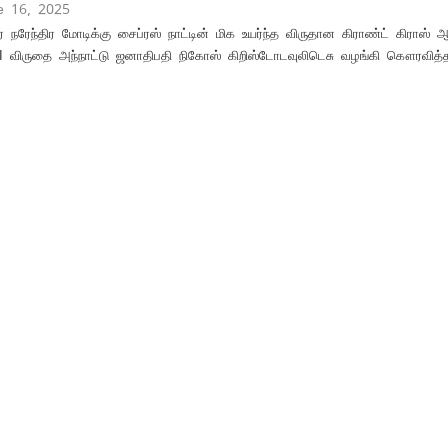
e 16, 2025
ர் நரேந்திர மோடிக்கு சைப்ரஸ் நாட்டின் மிக உயர்ந்த விருதான கிராண்ட் கிராஸ் 
I விருதை அந்நாட்டு ஜனாதிபதி நிகோஸ் கிறிஸ்டோடவுலிடெசு வழங்கி கௌரவித்தார