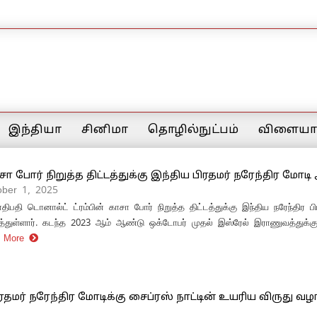
இந்தியா
சினிமா
தொழில்நுட்பம்
விளையாட
ாசா போர் நிறுத்த திட்​டத்​துக்கு இந்திய பிரதமர் நரேந்திர மோட
ober 1, 2025
பதி டொனால்ட் ட்ரம்பின் காசா போர் நிறுத்த திட்​டத்​துக்கு இந்திய நரேந்திர ப
்துள்ளார். கடந்த 2023 ஆம் ஆண்டு ஒக்​டோபர் முதல் இஸ்​ரேல் இராணுவத்​துக்​கு
d More
ிரதமர் நரேந்திர மோடிக்கு சைப்ரஸ் நாட்டின் உயரிய விருது வழ