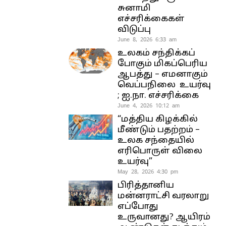
சுனாமி
எச்சரிக்கைகள்
விடுப்பு
June 8, 2026 6:33 am
உலகம் சந்திக்கப்
போகும் மிகப்பெரிய
ஆபத்து – எமனாகும்
வெப்பநிலை உயர்வு
; ஐ.நா. எச்சரிக்கை
June 4, 2026 10:12 am
“மத்திய கிழக்கில்
மீண்டும் பதற்றம் –
உலக சந்தையில்
எரிபொருள் விலை
உயர்வு”
May 28, 2026 4:30 pm
பிரித்தானிய
மன்னராட்சி வரலாறு
எப்போது
உருவானது? ஆயிரம்