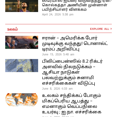
ஸ்ரேயாஸ் ஐயரை விடுவித்தது ஏன்?
கொல்கத்தா அணியின் முன்னாள்
பயிற்சியாளர் விளக்கம்
April 24, 2026 5:38 pm
உலகம்
EXPLORE ALL
ஈரான் – அமெரிக்க போர்
முடிவுக்கு வந்தது! டொனால்ட்
டிரம்ப் அறிவிப்பு
June 15, 2026 5:48 am
பிலிப்பைன்ஸில் 8.2 ரிக்டர்
அளவில் நிலநடுக்கம் –
ஆசியா நாடுகள்
பலவற்றுக்கும் சுனாமி
எச்சரிக்கைகள் விடுப்பு
June 8, 2026 6:33 am
உலகம் சந்திக்கப் போகும்
மிகப்பெரிய ஆபத்து –
எமனாகும் வெப்பநிலை
உயர்வு ; ஐ.நா. எச்சரிக்கை