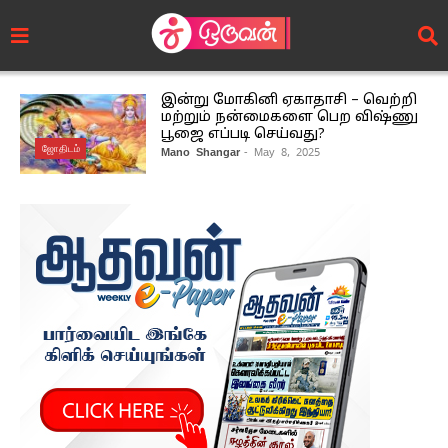
இன்று மோகினி ஏகாதாசி – வெற்றி
மற்றும் நன்மைகளை பெற விஷ்ணு
பூஜை எப்படி செய்வது?
ஜோதிடம்
Mano Shangar
- May 8, 2025