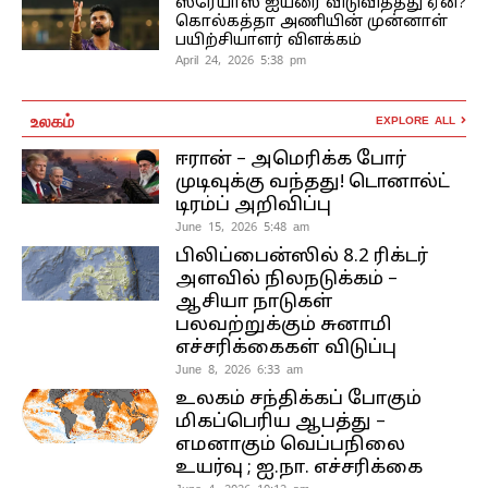
ஸ்ரேயாஸ் ஐயரை விடுவித்தது ஏன்?
கொல்கத்தா அணியின் முன்னாள்
பயிற்சியாளர் விளக்கம்
April 24, 2026 5:38 pm
உலகம்
EXPLORE ALL
ஈரான் – அமெரிக்க போர்
முடிவுக்கு வந்தது! டொனால்ட்
டிரம்ப் அறிவிப்பு
June 15, 2026 5:48 am
பிலிப்பைன்ஸில் 8.2 ரிக்டர்
அளவில் நிலநடுக்கம் –
ஆசியா நாடுகள்
பலவற்றுக்கும் சுனாமி
எச்சரிக்கைகள் விடுப்பு
June 8, 2026 6:33 am
உலகம் சந்திக்கப் போகும்
மிகப்பெரிய ஆபத்து –
எமனாகும் வெப்பநிலை
உயர்வு ; ஐ.நா. எச்சரிக்கை