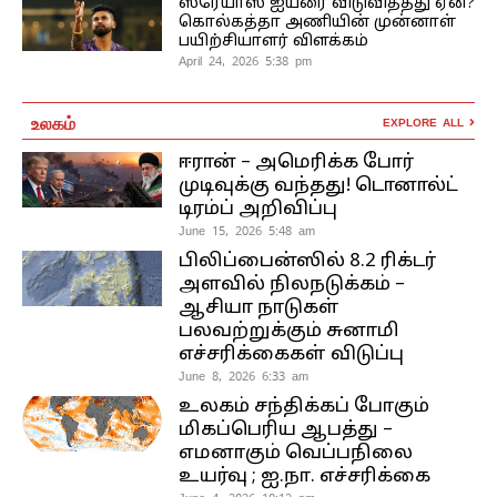
ஸ்ரேயாஸ் ஐயரை விடுவித்தது ஏன்?
கொல்கத்தா அணியின் முன்னாள்
பயிற்சியாளர் விளக்கம்
April 24, 2026 5:38 pm
உலகம்
EXPLORE ALL
ஈரான் – அமெரிக்க போர்
முடிவுக்கு வந்தது! டொனால்ட்
டிரம்ப் அறிவிப்பு
June 15, 2026 5:48 am
பிலிப்பைன்ஸில் 8.2 ரிக்டர்
அளவில் நிலநடுக்கம் –
ஆசியா நாடுகள்
பலவற்றுக்கும் சுனாமி
எச்சரிக்கைகள் விடுப்பு
June 8, 2026 6:33 am
உலகம் சந்திக்கப் போகும்
மிகப்பெரிய ஆபத்து –
எமனாகும் வெப்பநிலை
உயர்வு ; ஐ.நா. எச்சரிக்கை