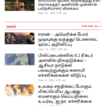
ஸ்ரேயாஸ் ஐயரை விடுவித்தது ஏன்?
கொல்கத்தா அணியின் முன்னாள்
பயிற்சியாளர் விளக்கம்
April 24, 2026 5:38 pm
உலகம்
EXPLORE ALL
ஈரான் – அமெரிக்க போர்
முடிவுக்கு வந்தது! டொனால்ட்
டிரம்ப் அறிவிப்பு
June 15, 2026 5:48 am
பிலிப்பைன்ஸில் 8.2 ரிக்டர்
அளவில் நிலநடுக்கம் –
ஆசியா நாடுகள்
பலவற்றுக்கும் சுனாமி
எச்சரிக்கைகள் விடுப்பு
June 8, 2026 6:33 am
உலகம் சந்திக்கப் போகும்
மிகப்பெரிய ஆபத்து –
எமனாகும் வெப்பநிலை
உயர்வு ; ஐ.நா. எச்சரிக்கை