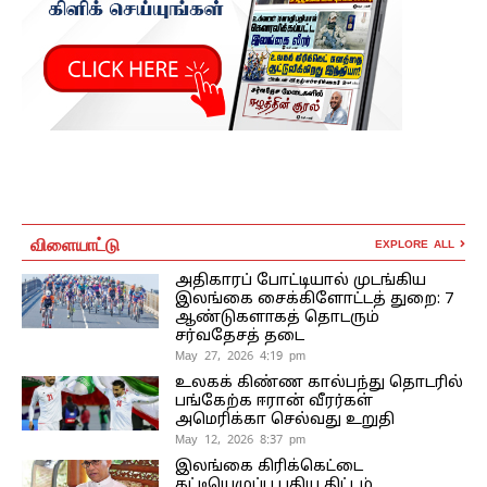
விளையாட்டு
EXPLORE ALL
அதிகாரப் போட்டியால் முடங்கிய
இலங்கை சைக்கிளோட்டத் துறை: 7
ஆண்டுகளாகத் தொடரும்
சர்வதேசத் தடை
May 27, 2026 4:19 pm
உலகக் கிண்ண கால்பந்து தொடரில்
பங்கேற்க ஈரான் வீரர்கள்
அமெரிக்கா செல்வது உறுதி
May 12, 2026 8:37 pm
இலங்கை கிரிக்கெட்டை
கட்டியெழுப்ப புதிய திட்டம்