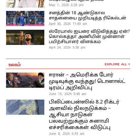
May 1, 2026 6:28 pm
சனத்தின் 18 ஆண்டுகால
சாதனையை முறியடித்த ரிகெல்டன்
April 30, 2026 11:49 am
ஸ்ரேயாஸ் ஐயரை விடுவித்தது ஏன்?
கொல்கத்தா அணியின் முன்னாள்
பயிற்சியாளர் விளக்கம்
April 24, 2026 5:38 pm
உலகம்
EXPLORE ALL
ஈரான் – அமெரிக்க போர்
முடிவுக்கு வந்தது! டொனால்ட்
டிரம்ப் அறிவிப்பு
June 15, 2026 5:48 am
பிலிப்பைன்ஸில் 8.2 ரிக்டர்
அளவில் நிலநடுக்கம் –
ஆசியா நாடுகள்
பலவற்றுக்கும் சுனாமி
எச்சரிக்கைகள் விடுப்பு
June 8, 2026 6:33 am