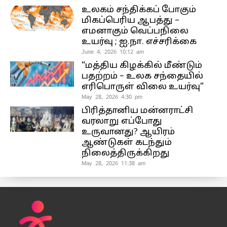
உலகம் சந்திக்கப் போகும்
மிகப்பெரிய ஆபத்து –
எமனாகும் வெப்பநிலை
உயர்வு ; ஐ.நா. எச்சரிக்கை
June 4, 2026 10:12 am
“மத்திய கிழக்கில் மீண்டும்
பதற்றம் – உலக சந்தையில்
எரிபொருள் விலை உயர்வு”
May 28, 2026 4:30 pm
பிரித்தானிய மன்னராட்சி
வரலாறு எப்போது
உருவானது? ஆயிரம்
ஆண்டுகள் கடந்தும்
நிலைத்திருக்கிறது
May 28, 2026 11:38 am