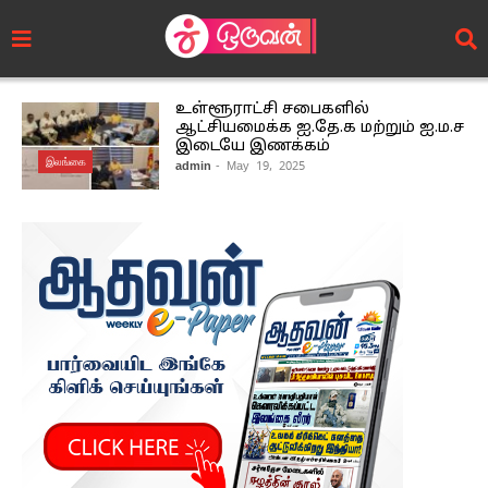
உள்ளூராட்சி சபைகளில்
ஆட்சியமைக்க ஐ.தே.க மற்றும் ஐ.ம.ச
இடையே இணக்கம்
இலங்கை
admin
- May 19, 2025