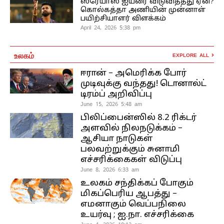
ஸ்ரேயாஸ் ஐயரை விடுவித்தது ஏன்?
கொல்கத்தா அணியின் முன்னாள்
பயிற்சியாளர் விளக்கம்
April 24, 2026 5:38 pm
உலகம்
EXPLORE ALL
ஈரான் – அமெரிக்க போர்
முடிவுக்கு வந்தது! டொனால்ட்
டிரம்ப் அறிவிப்பு
June 15, 2026 5:48 am
பிலிப்பைன்ஸில் 8.2 ரிக்டர்
அளவில் நிலநடுக்கம் –
ஆசியா நாடுகள்
பலவற்றுக்கும் சுனாமி
எச்சரிக்கைகள் விடுப்பு
June 8, 2026 6:33 am
உலகம் சந்திக்கப் போகும்
மிகப்பெரிய ஆபத்து –
எமனாகும் வெப்பநிலை
உயர்வு ; ஐ.நா. எச்சரிக்கை