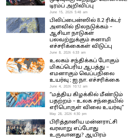
டிரம்ப் அறிவிப்பு
June 15, 2026 5:48 am
பிலிப்பைன்ஸில் 8.2 ரிக்டர்
அளவில் நிலநடுக்கம் –
ஆசியா நாடுகள்
பலவற்றுக்கும் சுனாமி
எச்சரிக்கைகள் விடுப்பு
June 8, 2026 6:33 am
உலகம் சந்திக்கப் போகும்
மிகப்பெரிய ஆபத்து –
எமனாகும் வெப்பநிலை
உயர்வு ; ஐ.நா. எச்சரிக்கை
June 4, 2026 10:12 am
“மத்திய கிழக்கில் மீண்டும்
பதற்றம் – உலக சந்தையில்
எரிபொருள் விலை உயர்வு”
May 28, 2026 4:30 pm
பிரித்தானிய மன்னராட்சி
வரலாறு எப்போது
உருவானது? ஆயிரம்