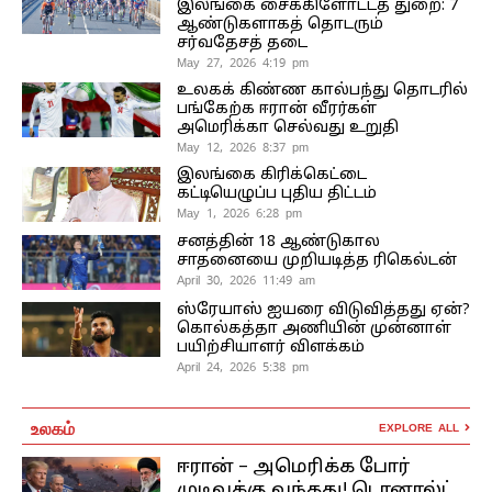
இலங்கை சைக்கிளோட்டத் துறை: 7
ஆண்டுகளாகத் தொடரும்
சர்வதேசத் தடை
May 27, 2026 4:19 pm
உலகக் கிண்ண கால்பந்து தொடரில்
பங்கேற்க ஈரான் வீரர்கள்
அமெரிக்கா செல்வது உறுதி
May 12, 2026 8:37 pm
இலங்கை கிரிக்கெட்டை
கட்டியெழுப்ப புதிய திட்டம்
May 1, 2026 6:28 pm
சனத்தின் 18 ஆண்டுகால
சாதனையை முறியடித்த ரிகெல்டன்
April 30, 2026 11:49 am
ஸ்ரேயாஸ் ஐயரை விடுவித்தது ஏன்?
கொல்கத்தா அணியின் முன்னாள்
பயிற்சியாளர் விளக்கம்
April 24, 2026 5:38 pm
உலகம்
EXPLORE ALL
ஈரான் – அமெரிக்க போர்
முடிவுக்கு வந்தது! டொனால்ட்