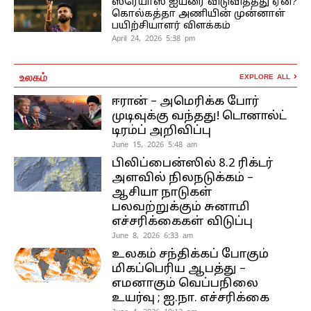
ஸ்ரேயாஸ் ஐயரை விடுவித்தது ஏன்?
கொல்கத்தா அணியின் முன்னாள்
பயிற்சியாளர் விளக்கம்
April 24, 2026 5:38 pm
உலகம்
EXPLORE ALL
ஈரான் – அமெரிக்க போர்
முடிவுக்கு வந்தது! டொனால்ட்
டிரம்ப் அறிவிப்பு
June 15, 2026 5:48 am
பிலிப்பைன்ஸில் 8.2 ரிக்டர்
அளவில் நிலநடுக்கம் –
ஆசியா நாடுகள்
பலவற்றுக்கும் சுனாமி
எச்சரிக்கைகள் விடுப்பு
June 8, 2026 6:33 am
உலகம் சந்திக்கப் போகும்
மிகப்பெரிய ஆபத்து –
எமனாகும் வெப்பநிலை
உயர்வு ; ஐ.நா. எச்சரிக்கை