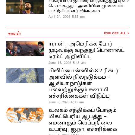
ஸ்ரேயாஸ் ஐயரை விடுவித்தது ஏன்?
கொல்கத்தா அணியின் முன்னாள்
பயிற்சியாளர் விளக்கம்
April 24, 2026 5:38 pm
உலகம்
EXPLORE ALL
ஈரான் – அமெரிக்க போர்
முடிவுக்கு வந்தது! டொனால்ட்
டிரம்ப் அறிவிப்பு
June 15, 2026 5:48 am
பிலிப்பைன்ஸில் 8.2 ரிக்டர்
அளவில் நிலநடுக்கம் –
ஆசியா நாடுகள்
பலவற்றுக்கும் சுனாமி
எச்சரிக்கைகள் விடுப்பு
June 8, 2026 6:33 am
உலகம் சந்திக்கப் போகும்
மிகப்பெரிய ஆபத்து –
எமனாகும் வெப்பநிலை
உயர்வு ; ஐ.நா. எச்சரிக்கை