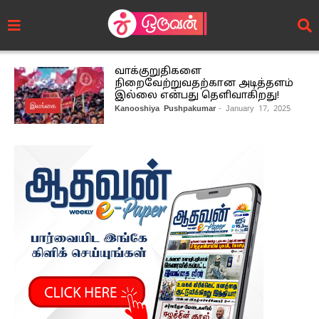
வாக்குறுதிகளை
நிறைவேற்றுவதற்கான அடித்தளம்
இல்லை என்பது தெளிவாகிறது!
இலங்கை
Kanooshiya Pushpakumar
- January 17, 2025