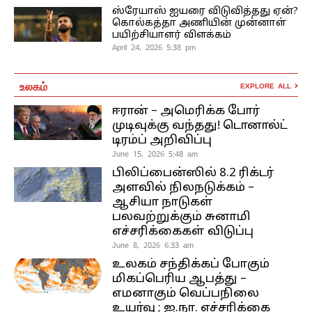
ஸ்ரேயாஸ் ஐயரை விடுவித்தது ஏன்?
கொல்கத்தா அணியின் முன்னாள்
பயிற்சியாளர் விளக்கம்
April 24, 2026 5:38 pm
உலகம்
EXPLORE ALL
ஈரான் – அமெரிக்க போர்
முடிவுக்கு வந்தது! டொனால்ட்
டிரம்ப் அறிவிப்பு
June 15, 2026 5:48 am
பிலிப்பைன்ஸில் 8.2 ரிக்டர்
அளவில் நிலநடுக்கம் –
ஆசியா நாடுகள்
பலவற்றுக்கும் சுனாமி
எச்சரிக்கைகள் விடுப்பு
June 8, 2026 6:33 am
உலகம் சந்திக்கப் போகும்
மிகப்பெரிய ஆபத்து –
எமனாகும் வெப்பநிலை
உயர்வு ; ஐ.நா. எச்சரிக்கை