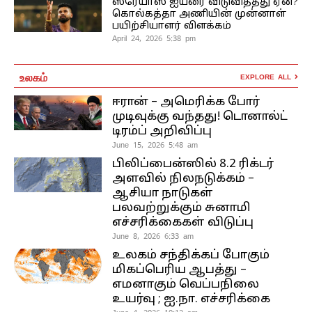
ஸ்ரேயாஸ் ஐயரை விடுவித்தது ஏன்?
கொல்கத்தா அணியின் முன்னாள்
பயிற்சியாளர் விளக்கம்
April 24, 2026 5:38 pm
உலகம்
EXPLORE ALL
ஈரான் – அமெரிக்க போர்
முடிவுக்கு வந்தது! டொனால்ட்
டிரம்ப் அறிவிப்பு
June 15, 2026 5:48 am
பிலிப்பைன்ஸில் 8.2 ரிக்டர்
அளவில் நிலநடுக்கம் –
ஆசியா நாடுகள்
பலவற்றுக்கும் சுனாமி
எச்சரிக்கைகள் விடுப்பு
June 8, 2026 6:33 am
உலகம் சந்திக்கப் போகும்
மிகப்பெரிய ஆபத்து –
எமனாகும் வெப்பநிலை
உயர்வு ; ஐ.நா. எச்சரிக்கை