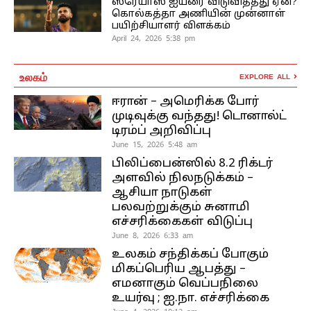
ஸ்ரேயாஸ் ஐயரை விடுவித்தது ஏன்?
கொல்கத்தா அணியின் முன்னாள்
பயிற்சியாளர் விளக்கம்
April 24, 2026 5:38 pm
உலகம்
EXPLORE ALL
ஈரான் – அமெரிக்க போர்
முடிவுக்கு வந்தது! டொனால்ட்
டிரம்ப் அறிவிப்பு
June 15, 2026 5:48 am
பிலிப்பைன்ஸில் 8.2 ரிக்டர்
அளவில் நிலநடுக்கம் –
ஆசியா நாடுகள்
பலவற்றுக்கும் சுனாமி
எச்சரிக்கைகள் விடுப்பு
June 8, 2026 6:33 am
உலகம் சந்திக்கப் போகும்
மிகப்பெரிய ஆபத்து –
எமனாகும் வெப்பநிலை
உயர்வு ; ஐ.நா. எச்சரிக்கை