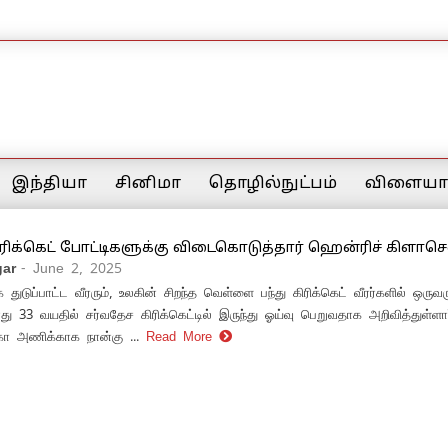
இந்தியா
சினிமா
தொழில்நுட்பம்
விளையாட
ரிக்கெட் போட்டிகளுக்கு விடைகொடுத்தார் ஹென்ரிச் கிளாசெ
ar
- June 2, 2025
க துடுப்பாட்ட வீரரும், உலகின் சிறந்த வெள்ளை பந்து கிரிக்கெட் வீரர்களில் ஒரு
ு 33 வயதில் சர்வதேச கிரிக்கெட்டில் இருந்து ஓய்வு பெறுவதாக அறிவித்துள்ளா
்கா அணிக்காக நான்கு ...
Read More