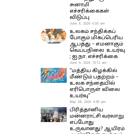
சுனாமி
எச்சரிக்கைகள்
விடுப்பு
June 8, 2026 6:33 am
உலகம் சந்திக்கப்
போகும் மிகப்பெரிய
ஆபத்து – எமனாகும்
வெப்பநிலை உயர்வு
; ஐ.நா. எச்சரிக்கை
June 4, 2026 10:12 am
“மத்திய கிழக்கில்
மீண்டும் பதற்றம் –
உலக சந்தையில்
எரிபொருள் விலை
உயர்வு”
May 28, 2026 4:30 pm
பிரித்தானிய
மன்னராட்சி வரலாறு
எப்போது
உருவானது? ஆயிரம்