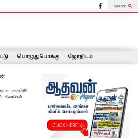
Search
்டு
பொழுதுபோக்கு
ஜோதிடம்
ன்
வருமான ஹென்ரிச்
ர். கிளாசென்