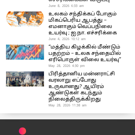
June 8, 2026 6:33 am
உலகம் சந்திக்கப் போகும்
மிகப்பெரிய ஆபத்து –
எமனாகும் வெப்பநிலை
உயர்வு ; ஐ.நா. எச்சரிக்கை
June 4, 2026 10:12 am
“மத்திய கிழக்கில் மீண்டும்
பதற்றம் – உலக சந்தையில்
எரிபொருள் விலை உயர்வு”
May 28, 2026 4:30 pm
பிரித்தானிய மன்னராட்சி
வரலாறு எப்போது
உருவானது? ஆயிரம்
ஆண்டுகள் கடந்தும்
நிலைத்திருக்கிறது
May 28, 2026 11:38 am