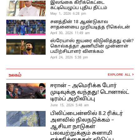
இலங்கை கிரிக்கெட்டை
கட்டியெழுப்ப புதிய திட்டம்
May 1, 2026 6:28 pm
சனத்தின் 18 ஆண்டுகால
சாதனையை முறியடித்த ரிகெல்டன்
April 30, 2026 11:49 am
ஸ்ரேயாஸ் ஐயரை விடுவித்தது ஏன்?
கொல்கத்தா அணியின் முன்னாள்
பயிற்சியாளர் விளக்கம்
April 24, 2026 5:38 pm
உலகம்
EXPLORE ALL
ஈரான் – அமெரிக்க போர்
முடிவுக்கு வந்தது! டொனால்ட்
டிரம்ப் அறிவிப்பு
June 15, 2026 5:48 am
பிலிப்பைன்ஸில் 8.2 ரிக்டர்
அளவில் நிலநடுக்கம் –
ஆசியா நாடுகள்
பலவற்றுக்கும் சுனாமி
எச்சரிக்கைகள் விடுப்பு