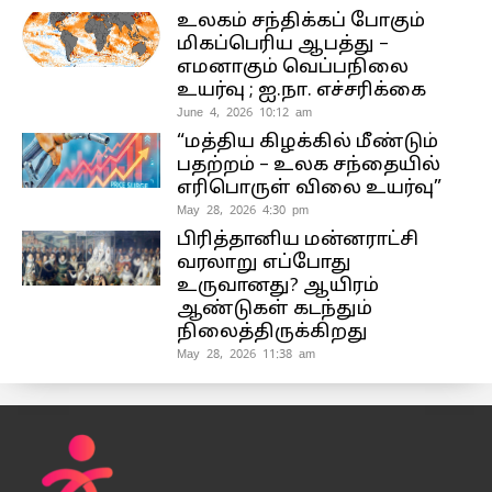
உலகம் சந்திக்கப் போகும்
மிகப்பெரிய ஆபத்து –
எமனாகும் வெப்பநிலை
உயர்வு ; ஐ.நா. எச்சரிக்கை
June 4, 2026 10:12 am
“மத்திய கிழக்கில் மீண்டும்
பதற்றம் – உலக சந்தையில்
எரிபொருள் விலை உயர்வு”
May 28, 2026 4:30 pm
பிரித்தானிய மன்னராட்சி
வரலாறு எப்போது
உருவானது? ஆயிரம்
ஆண்டுகள் கடந்தும்
நிலைத்திருக்கிறது
May 28, 2026 11:38 am