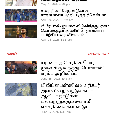
May 1, 2026 6:28 pm
சனத்தின் 18 ஆண்டுகால
சாதனையை முறியடித்த ரிகெல்டன்
April 30, 2026 11:49 am
ஸ்ரேயாஸ் ஐயரை விடுவித்தது ஏன்?
கொல்கத்தா அணியின் முன்னாள்
பயிற்சியாளர் விளக்கம்
April 24, 2026 5:38 pm
உலகம்
EXPLORE ALL
ஈரான் – அமெரிக்க போர்
முடிவுக்கு வந்தது! டொனால்ட்
டிரம்ப் அறிவிப்பு
June 15, 2026 5:48 am
பிலிப்பைன்ஸில் 8.2 ரிக்டர்
அளவில் நிலநடுக்கம் –
ஆசியா நாடுகள்
பலவற்றுக்கும் சுனாமி
எச்சரிக்கைகள் விடுப்பு
June 8, 2026 6:33 am