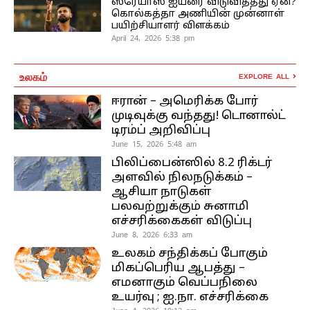
ஸ்ரேயாஸ் ஐயரை விடுவித்தது ஏன்?
கொல்கத்தா அணியின் முன்னாள்
பயிற்சியாளர் விளக்கம்
April 24, 2026 5:38 pm
உலகம்
EXPLORE ALL
ஈரான் – அமெரிக்க போர்
முடிவுக்கு வந்தது! டொனால்ட்
டிரம்ப் அறிவிப்பு
June 15, 2026 5:48 am
பிலிப்பைன்ஸில் 8.2 ரிக்டர்
அளவில் நிலநடுக்கம் –
ஆசியா நாடுகள்
பலவற்றுக்கும் சுனாமி
எச்சரிக்கைகள் விடுப்பு
June 8, 2026 6:33 am
உலகம் சந்திக்கப் போகும்
மிகப்பெரிய ஆபத்து –
எமனாகும் வெப்பநிலை
உயர்வு ; ஐ.நா. எச்சரிக்கை