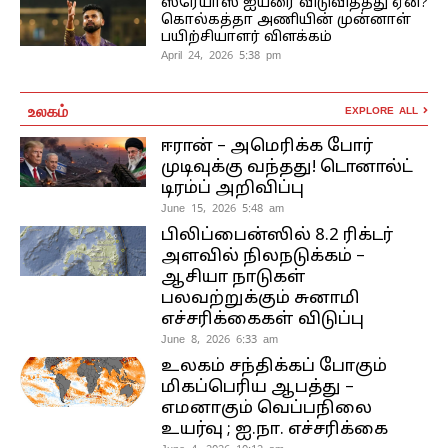
ஸ்ரேயாஸ் ஐயரை விடுவித்தது ஏன்?
கொல்கத்தா அணியின் முன்னாள்
பயிற்சியாளர் விளக்கம்
April 24, 2026 5:38 pm
உலகம்
EXPLORE ALL
ஈரான் – அமெரிக்க போர்
முடிவுக்கு வந்தது! டொனால்ட்
டிரம்ப் அறிவிப்பு
June 15, 2026 5:48 am
பிலிப்பைன்ஸில் 8.2 ரிக்டர்
அளவில் நிலநடுக்கம் –
ஆசியா நாடுகள்
பலவற்றுக்கும் சுனாமி
எச்சரிக்கைகள் விடுப்பு
June 8, 2026 6:33 am
உலகம் சந்திக்கப் போகும்
மிகப்பெரிய ஆபத்து –
எமனாகும் வெப்பநிலை
உயர்வு ; ஐ.நா. எச்சரிக்கை