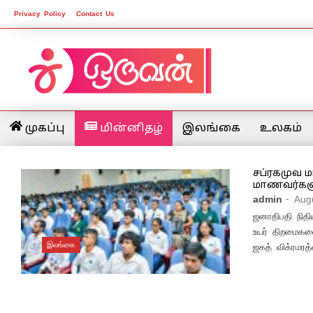
Privacy Policy
Contact Us
முகப்பு
மின்னிதழ்
இலங்கை
உலகம்
சப்ரகமுவ ம
மாணவர்களுக
admin
- Aug
ஜனாதிபதி நிதிய
உயர் திறமைகள
இலங்கை
ஜகத் விக்ரமரத