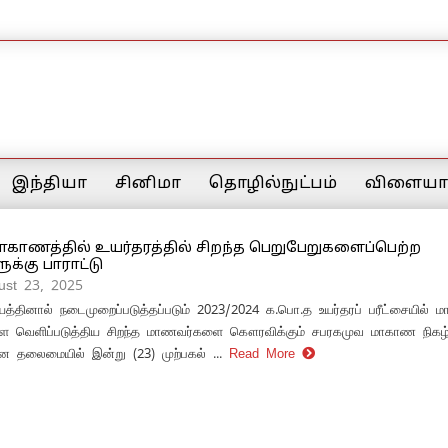
இந்தியா
சினிமா
தொழில்நுட்பம்
விளையாட
ாகாணத்தில் உயர்தரத்தில் சிறந்த பெறுபேறுகளைப்பெற்ற
்கு பாராட்டு
ust 23, 2025
த்தினால் நடைமுறைப்படுத்தப்படும் 2023/2024 க.பொ.த உயர்தரப் பரீட்சையில் மா
ை வெளிப்படுத்திய சிறந்த மாணவர்களை கௌரவிக்கும் சபரகமுவ மாகாண நிகழ்வ
்ன தலைமையில் இன்று (23) முற்பகல் ...
Read More