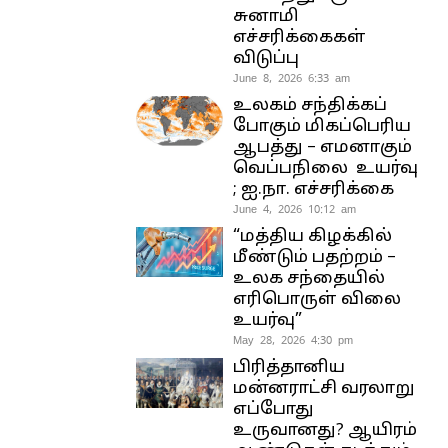
சுனாமி
எச்சரிக்கைகள்
விடுப்பு
June 8, 2026 6:33 am
உலகம் சந்திக்கப்
போகும் மிகப்பெரிய
ஆபத்து – எமனாகும்
வெப்பநிலை உயர்வு
; ஐ.நா. எச்சரிக்கை
June 4, 2026 10:12 am
“மத்திய கிழக்கில்
மீண்டும் பதற்றம் –
உலக சந்தையில்
எரிபொருள் விலை
உயர்வு”
May 28, 2026 4:30 pm
பிரித்தானிய
மன்னராட்சி வரலாறு
எப்போது
உருவானது? ஆயிரம்