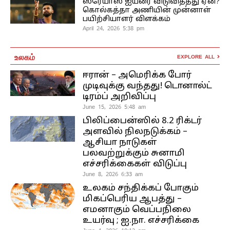
ஸ்ரேயாஸ் ஐயரை விடுவித்தது ஏன்?
கொல்கத்தா அணியின் முன்னாள்
பயிற்சியாளர் விளக்கம்
April 24, 2026 5:38 pm
உலகம்
EXPLORE ALL
ஈரான் – அமெரிக்க போர்
முடிவுக்கு வந்தது! டொனால்ட்
டிரம்ப் அறிவிப்பு
June 15, 2026 5:48 am
பிலிப்பைன்ஸில் 8.2 ரிக்டர்
அளவில் நிலநடுக்கம் –
ஆசியா நாடுகள்
பலவற்றுக்கும் சுனாமி
எச்சரிக்கைகள் விடுப்பு
June 8, 2026 6:33 am
உலகம் சந்திக்கப் போகும்
மிகப்பெரிய ஆபத்து –
எமனாகும் வெப்பநிலை
உயர்வு ; ஐ.நா. எச்சரிக்கை