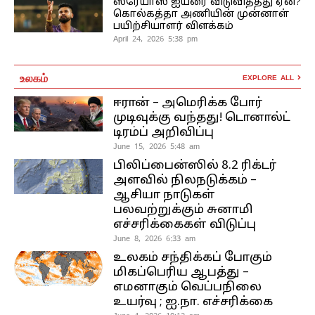
ஸ்ரேயாஸ் ஐயரை விடுவித்தது ஏன்?
கொல்கத்தா அணியின் முன்னாள்
பயிற்சியாளர் விளக்கம்
April 24, 2026 5:38 pm
உலகம்
EXPLORE ALL
ஈரான் – அமெரிக்க போர்
முடிவுக்கு வந்தது! டொனால்ட்
டிரம்ப் அறிவிப்பு
June 15, 2026 5:48 am
பிலிப்பைன்ஸில் 8.2 ரிக்டர்
அளவில் நிலநடுக்கம் –
ஆசியா நாடுகள்
பலவற்றுக்கும் சுனாமி
எச்சரிக்கைகள் விடுப்பு
June 8, 2026 6:33 am
உலகம் சந்திக்கப் போகும்
மிகப்பெரிய ஆபத்து –
எமனாகும் வெப்பநிலை
உயர்வு ; ஐ.நா. எச்சரிக்கை