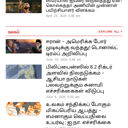
ஸ்ரேயாஸ் ஐயரை விடுவித்தது ஏன்?
கொல்கத்தா அணியின் முன்னாள்
பயிற்சியாளர் விளக்கம்
April 24, 2026 5:38 pm
உலகம்
EXPLORE ALL
ஈரான் – அமெரிக்க போர்
முடிவுக்கு வந்தது! டொனால்ட்
டிரம்ப் அறிவிப்பு
June 15, 2026 5:48 am
பிலிப்பைன்ஸில் 8.2 ரிக்டர்
அளவில் நிலநடுக்கம் –
ஆசியா நாடுகள்
பலவற்றுக்கும் சுனாமி
எச்சரிக்கைகள் விடுப்பு
June 8, 2026 6:33 am
உலகம் சந்திக்கப் போகும்
மிகப்பெரிய ஆபத்து –
எமனாகும் வெப்பநிலை
உயர்வு ; ஐ.நா. எச்சரிக்கை