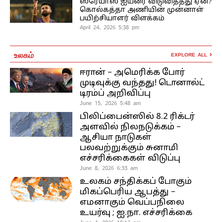
ஸ்ரேயாஸ் ஐயரை விடுவித்தது ஏன்?
கொல்கத்தா அணியின் முன்னாள்
பயிற்சியாளர் விளக்கம்
April 24, 2026 5:38 pm
உலகம்
EXPLORE ALL
ஈரான் – அமெரிக்க போர்
முடிவுக்கு வந்தது! டொனால்ட்
டிரம்ப் அறிவிப்பு
June 15, 2026 5:48 am
பிலிப்பைன்ஸில் 8.2 ரிக்டர்
அளவில் நிலநடுக்கம் –
ஆசியா நாடுகள்
பலவற்றுக்கும் சுனாமி
எச்சரிக்கைகள் விடுப்பு
June 8, 2026 6:33 am
உலகம் சந்திக்கப் போகும்
மிகப்பெரிய ஆபத்து –
எமனாகும் வெப்பநிலை
உயர்வு ; ஐ.நா. எச்சரிக்கை