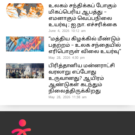
உலகம் சந்திக்கப் போகும்
மிகப்பெரிய ஆபத்து –
எமனாகும் வெப்பநிலை
உயர்வு ; ஐ.நா. எச்சரிக்கை
June 4, 2026 10:12 am
“மத்திய கிழக்கில் மீண்டும்
பதற்றம் – உலக சந்தையில்
எரிபொருள் விலை உயர்வு”
May 28, 2026 4:30 pm
பிரித்தானிய மன்னராட்சி
வரலாறு எப்போது
உருவானது? ஆயிரம்
ஆண்டுகள் கடந்தும்
நிலைத்திருக்கிறது
May 28, 2026 11:38 am