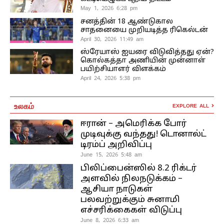
May 1, 2026 6:28 pm
சனத்தின் 18 ஆண்டுகால
சாதனையை முறியடித்த ரிகெல்டன்
April 30, 2026 11:49 am
ஸ்ரேயாஸ் ஐயரை விடுவித்தது ஏன்?
கொல்கத்தா அணியின் முன்னாள்
பயிற்சியாளர் விளக்கம்
April 24, 2026 5:38 pm
உலகம்
EXPLORE ALL
ஈரான் – அமெரிக்க போர்
முடிவுக்கு வந்தது! டொனால்ட்
டிரம்ப் அறிவிப்பு
June 15, 2026 5:48 am
பிலிப்பைன்ஸில் 8.2 ரிக்டர்
அளவில் நிலநடுக்கம் –
ஆசியா நாடுகள்
பலவற்றுக்கும் சுனாமி
எச்சரிக்கைகள் விடுப்பு
June 8, 2026 6:33 am