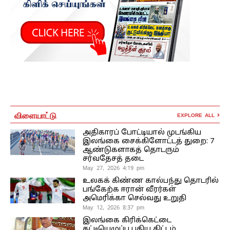
விளையாட்டு
EXPLORE ALL
அதிகாரப் போட்டியால் முடங்கிய
இலங்கை சைக்கிளோட்டத் துறை: 7
ஆண்டுகளாகத் தொடரும்
சர்வதேசத் தடை
May 27, 2026 4:19 pm
உலகக் கிண்ண கால்பந்து தொடரில்
பங்கேற்க ஈரான் வீரர்கள்
அமெரிக்கா செல்வது உறுதி
May 12, 2026 8:37 pm
இலங்கை கிரிக்கெட்டை
கட்டியெழுப்ப புதிய திட்டம்