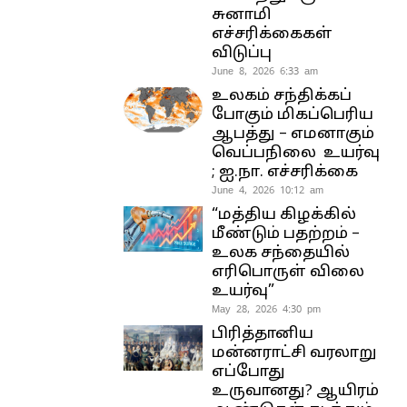
சுனாமி
எச்சரிக்கைகள்
விடுப்பு
June 8, 2026 6:33 am
உலகம் சந்திக்கப்
போகும் மிகப்பெரிய
ஆபத்து – எமனாகும்
வெப்பநிலை உயர்வு
; ஐ.நா. எச்சரிக்கை
June 4, 2026 10:12 am
“மத்திய கிழக்கில்
மீண்டும் பதற்றம் –
உலக சந்தையில்
எரிபொருள் விலை
உயர்வு”
May 28, 2026 4:30 pm
பிரித்தானிய
மன்னராட்சி வரலாறு
எப்போது
உருவானது? ஆயிரம்