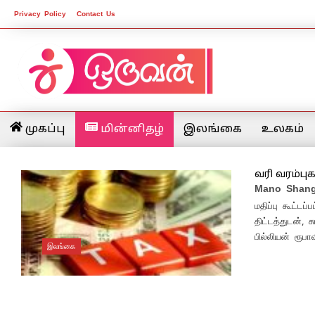
Privacy Policy
Contact Us
முகப்பு
மின்னிதழ்
இலங்கை
உலகம்
வரி வரம்பு
Mano Shang
மதிப்பு கூட்டப
திட்டத்துடன், ச
பில்லியன் ரூபாவி
இலங்கை