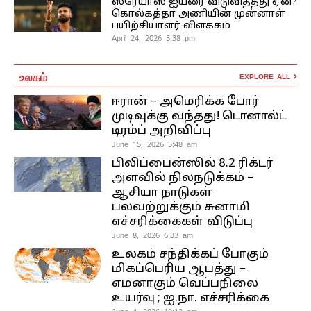
ஸ்ரேயாஸ் ஐயரை விடுவித்தது ஏன்?
கொல்கத்தா அணியின் முன்னாள்
பயிற்சியாளர் விளக்கம்
April 24, 2026 5:38 pm
உலகம்
EXPLORE ALL
ஈரான் – அமெரிக்க போர்
முடிவுக்கு வந்தது! டொனால்ட்
டிரம்ப் அறிவிப்பு
June 15, 2026 5:48 am
பிலிப்பைன்ஸில் 8.2 ரிக்டர்
அளவில் நிலநடுக்கம் –
ஆசியா நாடுகள்
பலவற்றுக்கும் சுனாமி
எச்சரிக்கைகள் விடுப்பு
June 8, 2026 6:33 am
உலகம் சந்திக்கப் போகும்
மிகப்பெரிய ஆபத்து –
எமனாகும் வெப்பநிலை
உயர்வு ; ஐ.நா. எச்சரிக்கை