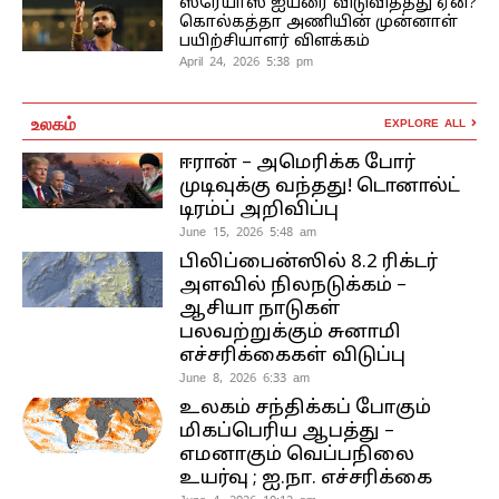
ஸ்ரேயாஸ் ஐயரை விடுவித்தது ஏன்?
கொல்கத்தா அணியின் முன்னாள்
பயிற்சியாளர் விளக்கம்
April 24, 2026 5:38 pm
உலகம்
EXPLORE ALL
ஈரான் – அமெரிக்க போர்
முடிவுக்கு வந்தது! டொனால்ட்
டிரம்ப் அறிவிப்பு
June 15, 2026 5:48 am
பிலிப்பைன்ஸில் 8.2 ரிக்டர்
அளவில் நிலநடுக்கம் –
ஆசியா நாடுகள்
பலவற்றுக்கும் சுனாமி
எச்சரிக்கைகள் விடுப்பு
June 8, 2026 6:33 am
உலகம் சந்திக்கப் போகும்
மிகப்பெரிய ஆபத்து –
எமனாகும் வெப்பநிலை
உயர்வு ; ஐ.நா. எச்சரிக்கை