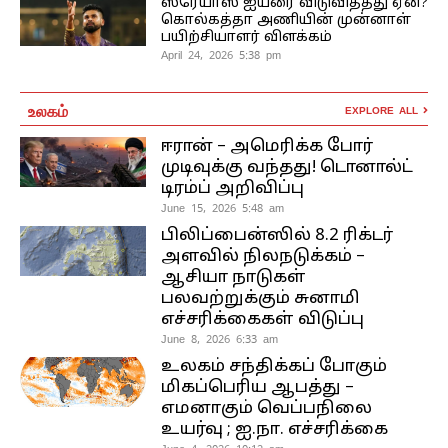
ஸ்ரேயாஸ் ஐயரை விடுவித்தது ஏன்?
கொல்கத்தா அணியின் முன்னாள்
பயிற்சியாளர் விளக்கம்
April 24, 2026 5:38 pm
உலகம்
EXPLORE ALL
ஈரான் – அமெரிக்க போர்
முடிவுக்கு வந்தது! டொனால்ட்
டிரம்ப் அறிவிப்பு
June 15, 2026 5:48 am
பிலிப்பைன்ஸில் 8.2 ரிக்டர்
அளவில் நிலநடுக்கம் –
ஆசியா நாடுகள்
பலவற்றுக்கும் சுனாமி
எச்சரிக்கைகள் விடுப்பு
June 8, 2026 6:33 am
உலகம் சந்திக்கப் போகும்
மிகப்பெரிய ஆபத்து –
எமனாகும் வெப்பநிலை
உயர்வு ; ஐ.நா. எச்சரிக்கை