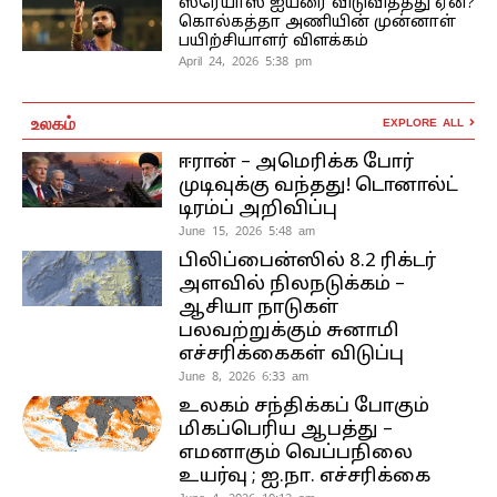
ஸ்ரேயாஸ் ஐயரை விடுவித்தது ஏன்?
கொல்கத்தா அணியின் முன்னாள்
பயிற்சியாளர் விளக்கம்
April 24, 2026 5:38 pm
உலகம்
EXPLORE ALL
ஈரான் – அமெரிக்க போர்
முடிவுக்கு வந்தது! டொனால்ட்
டிரம்ப் அறிவிப்பு
June 15, 2026 5:48 am
பிலிப்பைன்ஸில் 8.2 ரிக்டர்
அளவில் நிலநடுக்கம் –
ஆசியா நாடுகள்
பலவற்றுக்கும் சுனாமி
எச்சரிக்கைகள் விடுப்பு
June 8, 2026 6:33 am
உலகம் சந்திக்கப் போகும்
மிகப்பெரிய ஆபத்து –
எமனாகும் வெப்பநிலை
உயர்வு ; ஐ.நா. எச்சரிக்கை