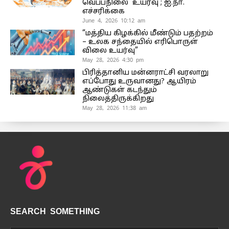
வெப்பநிலை உயர்வு ; ஐ.நா.
எச்சரிக்கை
June 4, 2026 10:12 am
“மத்திய கிழக்கில் மீண்டும் பதற்றம்
– உலக சந்தையில் எரிபொருள்
விலை உயர்வு”
May 28, 2026 4:30 pm
பிரித்தானிய மன்னராட்சி வரலாறு
எப்போது உருவானது? ஆயிரம்
ஆண்டுகள் கடந்தும்
நிலைத்திருக்கிறது
May 28, 2026 11:38 am
SEARCH SOMETHING