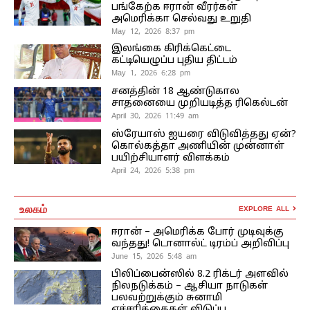
பங்கேற்க ஈரான் வீரர்கள்
அமெரிக்கா செல்வது உறுதி
May 12, 2026 8:37 pm
இலங்கை கிரிக்கெட்டை
கட்டியெழுப்ப புதிய திட்டம்
May 1, 2026 6:28 pm
சனத்தின் 18 ஆண்டுகால
சாதனையை முறியடித்த ரிகெல்டன்
April 30, 2026 11:49 am
ஸ்ரேயாஸ் ஐயரை விடுவித்தது ஏன்?
கொல்கத்தா அணியின் முன்னாள்
பயிற்சியாளர் விளக்கம்
April 24, 2026 5:38 pm
உலகம்
EXPLORE ALL
ஈரான் – அமெரிக்க போர் முடிவுக்கு
வந்தது! டொனால்ட் டிரம்ப் அறிவிப்பு
June 15, 2026 5:48 am
பிலிப்பைன்ஸில் 8.2 ரிக்டர் அளவில்
நிலநடுக்கம் – ஆசியா நாடுகள்
பலவற்றுக்கும் சுனாமி
எச்சரிக்கைகள் விடுப்பு