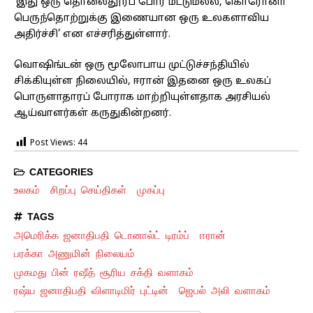
‘இது ஒரு தொலைதூரப் போர் மட்டுமல்ல, கொரோனா
பெருந்தொற்றுக்கு இணையான ஒரு உலகளாவிய
அதிர்ச்சி’ என எச்சரித்துள்ளார்.
வொஷிங்டன் ஒரு மூலோபாய முட்டுச்சந்தியில்
சிக்கியுள்ள நிலையில், ஈரான் இதனை ஒரு உலகப்
பொருளாதாரப் போராக மாற்றியுள்ளதாக அரசியல்
ஆய்வாளர்கள் கருதுகின்றனர்.
Post Views:
44
CATEGORIES
உலகம்
சிறப்பு செய்திகள்
முகப்பு
TAGS
அமெரிக்க ஜனாதிபதி டொனால்ட் டிரம்ப்
ஈரான்
பரக்கா அணுமின் நிலையம்
முகமது பின் ரஷீத் சூரிய சக்தி வளாகம்
ரஷ்ய ஜனாதிபதி விளாடிமிர் புட்டின்
ஜெபல் அலி வளாகம்