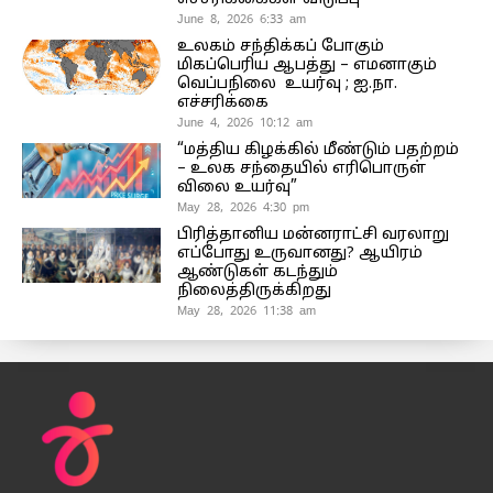
June 8, 2026 6:33 am
உலகம் சந்திக்கப் போகும்
மிகப்பெரிய ஆபத்து – எமனாகும்
வெப்பநிலை உயர்வு ; ஐ.நா.
எச்சரிக்கை
June 4, 2026 10:12 am
“மத்திய கிழக்கில் மீண்டும் பதற்றம்
– உலக சந்தையில் எரிபொருள்
விலை உயர்வு”
May 28, 2026 4:30 pm
பிரித்தானிய மன்னராட்சி வரலாறு
எப்போது உருவானது? ஆயிரம்
ஆண்டுகள் கடந்தும்
நிலைத்திருக்கிறது
May 28, 2026 11:38 am