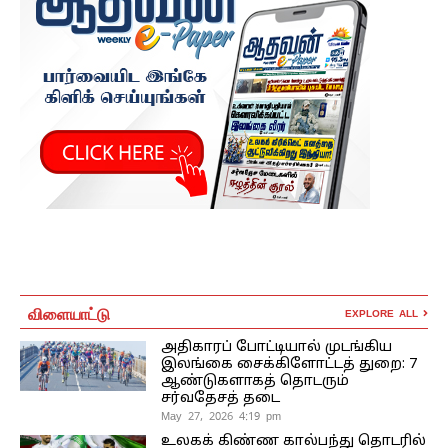
விளையாட்டு
EXPLORE ALL
அதிகாரப் போட்டியால் முடங்கிய
இலங்கை சைக்கிளோட்டத் துறை: 7
ஆண்டுகளாகத் தொடரும்
சர்வதேசத் தடை
May 27, 2026 4:19 pm
உலகக் கிண்ண கால்பந்து தொடரில்