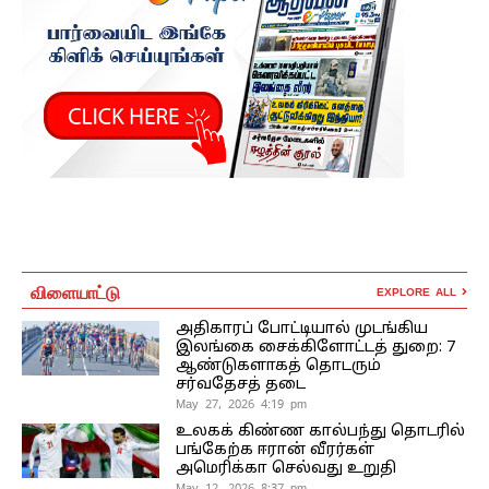
விளையாட்டு
EXPLORE ALL
அதிகாரப் போட்டியால் முடங்கிய
இலங்கை சைக்கிளோட்டத் துறை: 7
ஆண்டுகளாகத் தொடரும்
சர்வதேசத் தடை
May 27, 2026 4:19 pm
உலகக் கிண்ண கால்பந்து தொடரில்
பங்கேற்க ஈரான் வீரர்கள்
அமெரிக்கா செல்வது உறுதி
May 12, 2026 8:37 pm