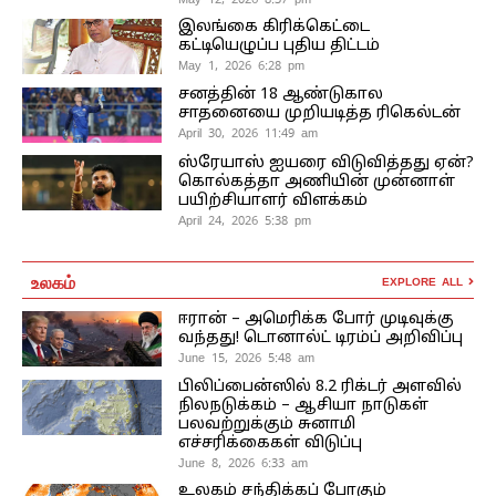
இலங்கை கிரிக்கெட்டை
கட்டியெழுப்ப புதிய திட்டம்
May 1, 2026 6:28 pm
சனத்தின் 18 ஆண்டுகால
சாதனையை முறியடித்த ரிகெல்டன்
April 30, 2026 11:49 am
ஸ்ரேயாஸ் ஐயரை விடுவித்தது ஏன்?
கொல்கத்தா அணியின் முன்னாள்
பயிற்சியாளர் விளக்கம்
April 24, 2026 5:38 pm
உலகம்
EXPLORE ALL
ஈரான் – அமெரிக்க போர் முடிவுக்கு
வந்தது! டொனால்ட் டிரம்ப் அறிவிப்பு
June 15, 2026 5:48 am
பிலிப்பைன்ஸில் 8.2 ரிக்டர் அளவில்
நிலநடுக்கம் – ஆசியா நாடுகள்
பலவற்றுக்கும் சுனாமி
எச்சரிக்கைகள் விடுப்பு
June 8, 2026 6:33 am
உலகம் சந்திக்கப் போகும்