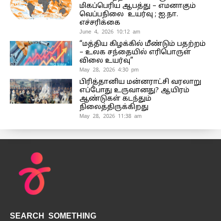
மிகப்பெரிய ஆபத்து – எமனாகும்
வெப்பநிலை உயர்வு ; ஐ.நா.
எச்சரிக்கை
June 4, 2026 10:12 am
“மத்திய கிழக்கில் மீண்டும் பதற்றம்
– உலக சந்தையில் எரிபொருள்
விலை உயர்வு”
May 28, 2026 4:30 pm
பிரித்தானிய மன்னராட்சி வரலாறு
எப்போது உருவானது? ஆயிரம்
ஆண்டுகள் கடந்தும்
நிலைத்திருக்கிறது
May 28, 2026 11:38 am
SEARCH SOMETHING