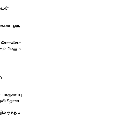
னுடன்
்கையை ஒரு
ை சோசலிசக்
வும் மேலும்
்பு
பாதுகாப்பு
ேவிபிதான்.
ம் ஒத்துப்