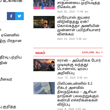
ம் உள்ளக
சாதனையை முறியடித்த
ரிகெல்டன்
April 30, 2026 11:49 am
ஸ்ரேயாஸ் ஐயரை
விடுவித்தது ஏன்?
கொல்கத்தா அணியின்
்
முன்னாள் பயிற்சியாளர்
விளக்கம்
. ஏனெனில்
April 24, 2026 5:38 pm
 இரு பிரதான
உலகம்
EXPLORE ALL
ர்வு பற்றிய
ஈரான் – அமெரிக்க போர்
தின்
முடிவுக்கு வந்தது!
டொனால்ட் டிரம்ப்
அறிவிப்பு
June 15, 2026 5:48 am
மீனவர்
பிலிப்பைன்ஸில் 8.2
ரிக்டர் அளவில்
நிலநடுக்கம் – ஆசியா
நாடுகள் பலவற்றுக்கும்
சுனாமி எச்சரிக்கைகள்
விடுப்பு
 குறித்த
June 8, 2026 6:33 am