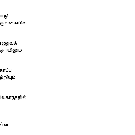
வோடு
ஒருவகையில்
ராணுவக்
்தாயினும்
ாப்பு
்றியும்
ிவகாரத்தில்
ுள்ள