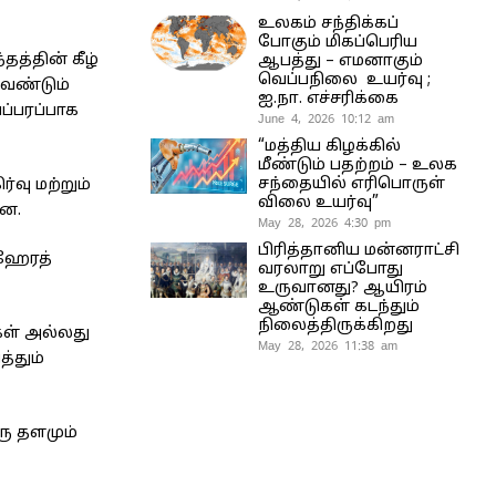
உலகம் சந்திக்கப்
போகும் மிகப்பெரிய
தத்தின் கீழ்
ஆபத்து – எமனாகும்
வெப்பநிலை உயர்வு ;
வேண்டும்
ஐ.நா. எச்சரிக்கை
ப்பரப்பாக
June 4, 2026 10:12 am
“மத்திய கிழக்கில்
மீண்டும் பதற்றம் – உலக
சந்தையில் எரிபொருள்
வு மற்றும்
விலை உயர்வு”
ளன.
May 28, 2026 4:30 pm
பிரித்தானிய மன்னராட்சி
 ஹேரத்
வரலாறு எப்போது
உருவானது? ஆயிரம்
ஆண்டுகள் கடந்தும்
நிலைத்திருக்கிறது
கள் அல்லது
May 28, 2026 11:38 am
்தும்
ரு தளமும்