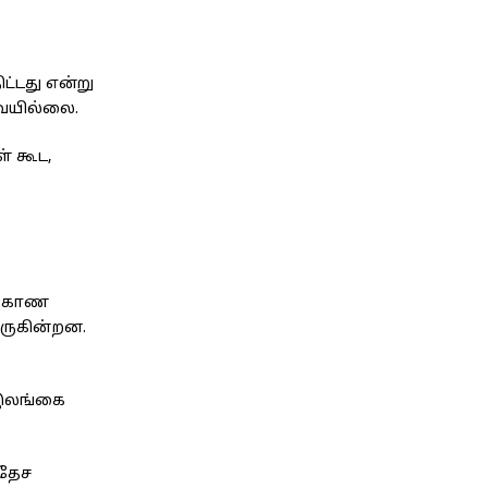
ட்டது என்று
வேயில்லை.
் கூட,
மே காண
வருகின்றன.
 இலங்கை
வதேச