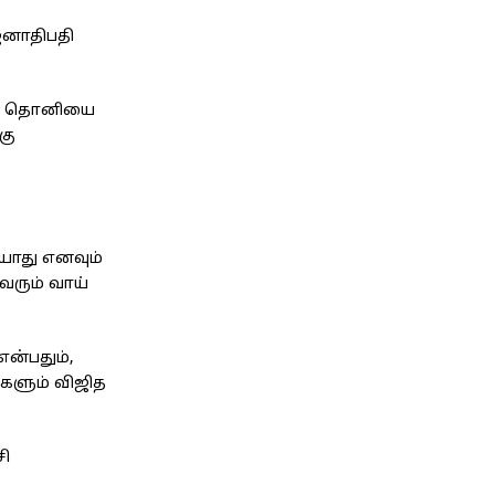
ஜனாதிபதி
ும் தொனியை
கு
யாது எனவும்
வரும் வாய்
ன்பதும்,
ுகளும் விஜித
சி