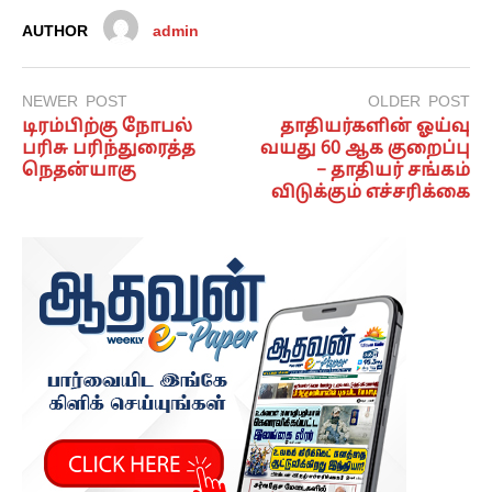
AUTHOR
admin
NEWER POST
OLDER POST
டிரம்பிற்கு நோபல்
தாதியர்களின் ஓய்வு
பரிசு பரிந்துரைத்த
வயது 60 ஆக குறைப்பு
நெதன்யாகு
– தாதியர் சங்கம்
விடுக்கும் எச்சரிக்கை