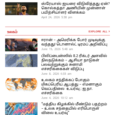
ஸ்ரேயாஸ் ஐயரை விடுவித்தது ஏன்?
கொல்கத்தா அணியின் முன்னாள்
பயிற்சியாளர் விளக்கம்
April 24, 2026 5:38 pm
உலகம்
EXPLORE ALL
ஈரான் – அமெரிக்க போர் முடிவுக்கு
வந்தது! டொனால்ட் டிரம்ப் அறிவிப்பு
June 15, 2026 5:48 am
பிலிப்பைன்ஸில் 8.2 ரிக்டர் அளவில்
நிலநடுக்கம் – ஆசியா நாடுகள்
பலவற்றுக்கும் சுனாமி
எச்சரிக்கைகள் விடுப்பு
June 8, 2026 6:33 am
உலகம் சந்திக்கப் போகும்
மிகப்பெரிய ஆபத்து – எமனாகும்
வெப்பநிலை உயர்வு ; ஐ.நா.
எச்சரிக்கை
June 4, 2026 10:12 am
“மத்திய கிழக்கில் மீண்டும் பதற்றம்
– உலக சந்தையில் எரிபொருள்
விலை உயர்வு”