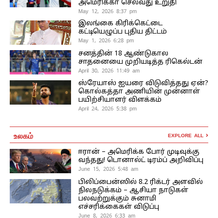
அமெரிக்கா செல்வது உறுதி
May 12, 2026 8:37 pm
இலங்கை கிரிக்கெட்டை
கட்டியெழுப்ப புதிய திட்டம்
May 1, 2026 6:28 pm
சனத்தின் 18 ஆண்டுகால
சாதனையை முறியடித்த ரிகெல்டன்
April 30, 2026 11:49 am
ஸ்ரேயாஸ் ஐயரை விடுவித்தது ஏன்?
கொல்கத்தா அணியின் முன்னாள்
பயிற்சியாளர் விளக்கம்
April 24, 2026 5:38 pm
உலகம்
EXPLORE ALL
ஈரான் – அமெரிக்க போர் முடிவுக்கு
வந்தது! டொனால்ட் டிரம்ப் அறிவிப்பு
June 15, 2026 5:48 am
பிலிப்பைன்ஸில் 8.2 ரிக்டர் அளவில்
நிலநடுக்கம் – ஆசியா நாடுகள்
பலவற்றுக்கும் சுனாமி
எச்சரிக்கைகள் விடுப்பு
June 8, 2026 6:33 am