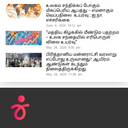
உலகம் சந்திக்கப் போகும்
மிகப்பெரிய ஆபத்து – எமனாகும்
வெப்பநிலை உயர்வு ; ஐ.நா.
எச்சரிக்கை
June 4, 2026 10:12 am
“மத்திய கிழக்கில் மீண்டும் பதற்றம்
– உலக சந்தையில் எரிபொருள்
விலை உயர்வு”
May 28, 2026 4:30 pm
பிரித்தானிய மன்னராட்சி வரலாறு
எப்போது உருவானது? ஆயிரம்
ஆண்டுகள் கடந்தும்
நிலைத்திருக்கிறது
May 28, 2026 11:38 am