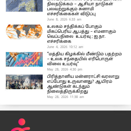
நிலநடுக்கம் – ஆசியா நாடுகள்
பலவற்றுக்கும் சுனாமி
எச்சரிக்கைகள் விடுப்பு
June 8, 2026 6:33 am
உலகம் சந்திக்கப் போகும்
மிகப்பெரிய ஆபத்து – எமனாகும்
வெப்பநிலை உயர்வு ; ஐ.நா.
எச்சரிக்கை
June 4, 2026 10:12 am
“மத்திய கிழக்கில் மீண்டும் பதற்றம்
– உலக சந்தையில் எரிபொருள்
விலை உயர்வு”
May 28, 2026 4:30 pm
பிரித்தானிய மன்னராட்சி வரலாறு
எப்போது உருவானது? ஆயிரம்
ஆண்டுகள் கடந்தும்
நிலைத்திருக்கிறது
May 28, 2026 11:38 am