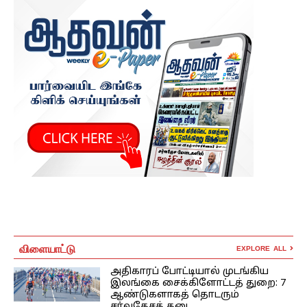
விளையாட்டு
EXPLORE ALL
அதிகாரப் போட்டியால் முடங்கிய
இலங்கை சைக்கிளோட்டத் துறை: 7
ஆண்டுகளாகத் தொடரும்
சர்வதேசத் தடை