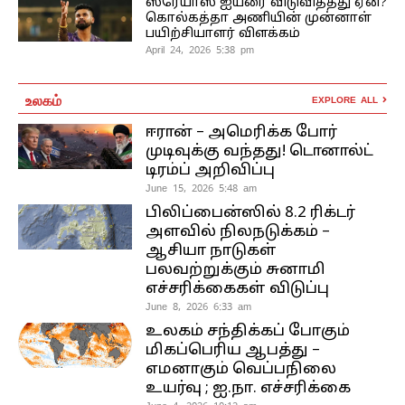
ஸ்ரேயாஸ் ஐயரை விடுவித்தது ஏன்?
கொல்கத்தா அணியின் முன்னாள்
பயிற்சியாளர் விளக்கம்
April 24, 2026 5:38 pm
உலகம்
EXPLORE ALL
ஈரான் – அமெரிக்க போர்
முடிவுக்கு வந்தது! டொனால்ட்
டிரம்ப் அறிவிப்பு
June 15, 2026 5:48 am
பிலிப்பைன்ஸில் 8.2 ரிக்டர்
அளவில் நிலநடுக்கம் –
ஆசியா நாடுகள்
பலவற்றுக்கும் சுனாமி
எச்சரிக்கைகள் விடுப்பு
June 8, 2026 6:33 am
உலகம் சந்திக்கப் போகும்
மிகப்பெரிய ஆபத்து –
எமனாகும் வெப்பநிலை
உயர்வு ; ஐ.நா. எச்சரிக்கை