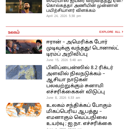
ஸ்ரேயாஸ் ஐயரை விடுவித்தது ஏன்?
கொல்கத்தா அணியின் முன்னாள்
பயிற்சியாளர் விளக்கம்
April 24, 2026 5:38 pm
உலகம்
EXPLORE ALL
ஈரான் – அமெரிக்க போர்
முடிவுக்கு வந்தது! டொனால்ட்
டிரம்ப் அறிவிப்பு
June 15, 2026 5:48 am
பிலிப்பைன்ஸில் 8.2 ரிக்டர்
அளவில் நிலநடுக்கம் –
ஆசியா நாடுகள்
பலவற்றுக்கும் சுனாமி
எச்சரிக்கைகள் விடுப்பு
June 8, 2026 6:33 am
உலகம் சந்திக்கப் போகும்
மிகப்பெரிய ஆபத்து –
எமனாகும் வெப்பநிலை
உயர்வு ; ஐ.நா. எச்சரிக்கை