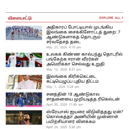
விளையாட்டு
EXPLORE ALL
அதிகாரப் போட்டியால் முடங்கிய
இலங்கை சைக்கிளோட்டத் துறை: 7
ஆண்டுகளாகத் தொடரும்
சர்வதேசத் தடை
May 27, 2026 4:19 pm
உலகக் கிண்ண கால்பந்து தொடரில்
பங்கேற்க ஈரான் வீரர்கள்
அமெரிக்கா செல்வது உறுதி
May 12, 2026 8:37 pm
இலங்கை கிரிக்கெட்டை
கட்டியெழுப்ப புதிய திட்டம்
May 1, 2026 6:28 pm
சனத்தின் 18 ஆண்டுகால
சாதனையை முறியடித்த ரிகெல்டன்
April 30, 2026 11:49 am
ஸ்ரேயாஸ் ஐயரை விடுவித்தது ஏன்?
கொல்கத்தா அணியின் முன்னாள்
பயிற்சியாளர் விளக்கம்
April 24, 2026 5:38 pm