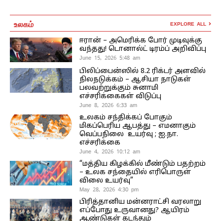
உலகம்
EXPLORE ALL
ஈரான் – அமெரிக்க போர் முடிவுக்கு
வந்தது! டொனால்ட் டிரம்ப் அறிவிப்பு
June 15, 2026 5:48 am
பிலிப்பைன்ஸில் 8.2 ரிக்டர் அளவில்
நிலநடுக்கம் – ஆசியா நாடுகள்
பலவற்றுக்கும் சுனாமி
எச்சரிக்கைகள் விடுப்பு
June 8, 2026 6:33 am
உலகம் சந்திக்கப் போகும்
மிகப்பெரிய ஆபத்து – எமனாகும்
வெப்பநிலை உயர்வு ; ஐ.நா.
எச்சரிக்கை
June 4, 2026 10:12 am
“மத்திய கிழக்கில் மீண்டும் பதற்றம்
– உலக சந்தையில் எரிபொருள்
விலை உயர்வு”
May 28, 2026 4:30 pm
பிரித்தானிய மன்னராட்சி வரலாறு
எப்போது உருவானது? ஆயிரம்
ஆண்டுகள் கடந்தும்