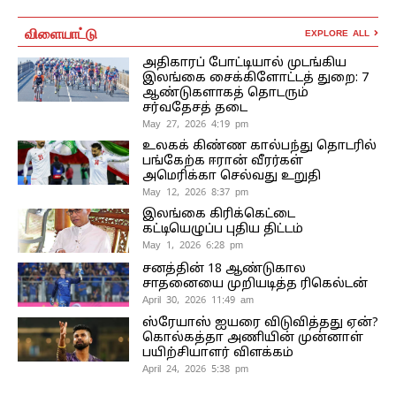
விளையாட்டு
EXPLORE ALL
அதிகாரப் போட்டியால் முடங்கிய
இலங்கை சைக்கிளோட்டத் துறை: 7
ஆண்டுகளாகத் தொடரும்
சர்வதேசத் தடை
May 27, 2026 4:19 pm
உலகக் கிண்ண கால்பந்து தொடரில்
பங்கேற்க ஈரான் வீரர்கள்
அமெரிக்கா செல்வது உறுதி
May 12, 2026 8:37 pm
இலங்கை கிரிக்கெட்டை
கட்டியெழுப்ப புதிய திட்டம்
May 1, 2026 6:28 pm
சனத்தின் 18 ஆண்டுகால
சாதனையை முறியடித்த ரிகெல்டன்
April 30, 2026 11:49 am
ஸ்ரேயாஸ் ஐயரை விடுவித்தது ஏன்?
கொல்கத்தா அணியின் முன்னாள்
பயிற்சியாளர் விளக்கம்
April 24, 2026 5:38 pm