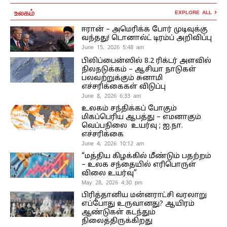
உலகம்
EXPLORE ALL
ஈரான் – அமெரிக்க போர் முடிவுக்கு
வந்தது! டொனால்ட் டிரம்ப் அறிவிப்பு
June 15, 2026 5:48 am
பிலிப்பைன்ஸில் 8.2 ரிக்டர் அளவில்
நிலநடுக்கம் – ஆசியா நாடுகள்
பலவற்றுக்கும் சுனாமி
எச்சரிக்கைகள் விடுப்பு
June 8, 2026 6:33 am
உலகம் சந்திக்கப் போகும்
மிகப்பெரிய ஆபத்து – எமனாகும்
வெப்பநிலை உயர்வு ; ஐ.நா.
எச்சரிக்கை
June 4, 2026 10:12 am
“மத்திய கிழக்கில் மீண்டும் பதற்றம்
– உலக சந்தையில் எரிபொருள்
விலை உயர்வு”
May 28, 2026 4:30 pm
பிரித்தானிய மன்னராட்சி வரலாறு
எப்போது உருவானது? ஆயிரம்
ஆண்டுகள் கடந்தும்
நிலைத்திருக்கிறது