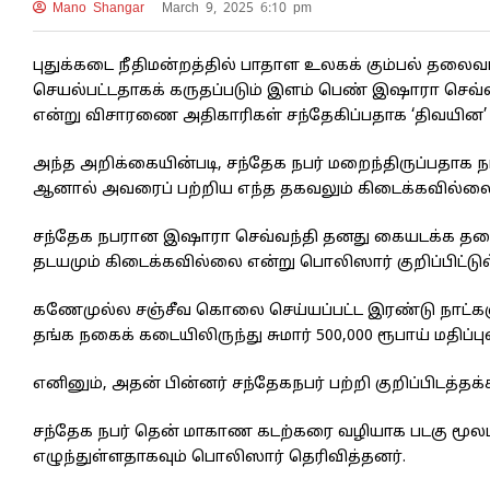
Mano Shangar
March 9, 2025 6:10 pm
புதுக்கடை நீதிமன்றத்தில் பாதாள உலகக் கும்பல் தலைவ
செயல்பட்டதாகக் கருதப்படும் இளம் பெண் இஷாரா செவ்வந்த
என்று விசாரணை அதிகாரிகள் சந்தேகிப்பதாக ‘திவயின’ ச
அந்த அறிக்கையின்படி, சந்தேக நபர் மறைந்திருப்பதாக ந
ஆனால் அவரைப் பற்றிய எந்த தகவலும் கிடைக்கவில்லை
சந்தேக நபரான இஷாரா செவ்வந்தி தனது கையடக்க தலைப
தடயமும் கிடைக்கவில்லை என்று பொலிஸார் குறிப்பிட்டு
கணேமுல்ல சஞ்சீவ கொலை செய்யப்பட்ட இரண்டு நாட்களுக
தங்க நகைக் கடையிலிருந்து சுமார் 500,000 ரூபாய் மதிப்
எனினும், அதன் பின்னர் சந்தேகநபர் பற்றி குறிப்பிடத்த
சந்தேக நபர் தென் மாகாண கடற்கரை வழியாக படகு மூலம் ந
எழுந்துள்ளதாகவும் பொலிஸார் தெரிவித்தனர்.