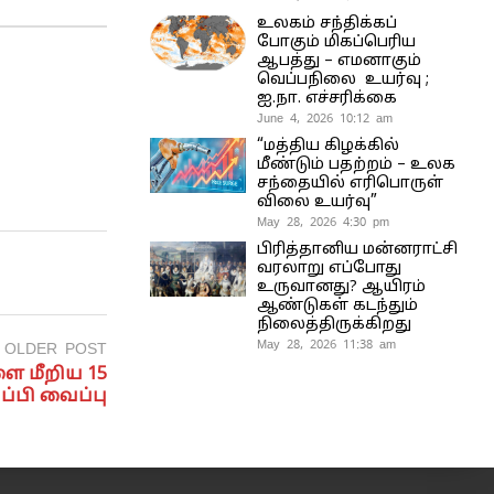
உலகம் சந்திக்கப்
போகும் மிகப்பெரிய
ஆபத்து – எமனாகும்
வெப்பநிலை உயர்வு ;
ஐ.நா. எச்சரிக்கை
June 4, 2026 10:12 am
“மத்திய கிழக்கில்
மீண்டும் பதற்றம் – உலக
சந்தையில் எரிபொருள்
விலை உயர்வு”
May 28, 2026 4:30 pm
பிரித்தானிய மன்னராட்சி
வரலாறு எப்போது
உருவானது? ஆயிரம்
ஆண்டுகள் கடந்தும்
நிலைத்திருக்கிறது
May 28, 2026 11:38 am
OLDER POST
ளை மீறிய 15
ப்பி வைப்பு