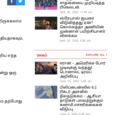
சாதனையை முறியடித்த
ரிகெல்டன்
April 30, 2026 11:49 am
ஸ்ரேயாஸ் ஐயரை
றிருக்கலாம்
விடுவித்தது ஏன்?
கொல்கத்தா அணியின்
முன்னாள் பயிற்சியாளர்
விளக்கம்
தியதாகவும்,
April 24, 2026 5:38 pm
உலகம்
EXPLORE ALL
றிய எந்த
ஈரான் – அமெரிக்க போர்
முடிவுக்கு வந்தது!
டொனால்ட் டிரம்ப்
ன்று ஒரு
அறிவிப்பு
June 15, 2026 5:48 am
பிலிப்பைன்ஸில் 8.2
ரிக்டர் அளவில்
நிலநடுக்கம் – ஆசியா
நாடுகள் பலவற்றுக்கும்
கம் தற்போது
சுனாமி எச்சரிக்கைகள்
விடுப்பு
June 8, 2026 6:33 am