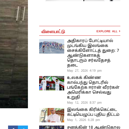
விளையாட்டு
EXPLORE ALL
அதிகாரப் போட்டியால்
முடங்கிய இலங்கை
சைக்கிளோட்டத் துறை: 7
ஆண்டுகளாகத்
தொடரும் சர்வதேசத்
தடை
May 27, 2026 4:19 pm
உலகக் கிண்ண
கால்பந்து தொடரில்
பங்கேற்க ஈரான் வீரர்கள்
அமெரிக்கா செல்வது
உறுதி
May 12, 2026 8:37 pm
இலங்கை கிரிக்கெட்டை
கட்டியெழுப்ப புதிய திட்டம்
May 1, 2026 6:28 pm
சனத்தின் 18 ஆண்டுகால